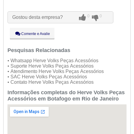
●
Seg:
09:00 - 18:00
Fechado
Ter:
09:00 - 18:00
0
0
Gostou desta empresa?
Qua:
09:00 - 18:00
Qui:
09:00 - 18:00
Sex:
09:00 - 18:00
Comente e Avalie
Sáb:
Fechado
Dom:
Fechado
Pesquisas Relacionadas
• Whatsapp Herve Volks Peças Acessórios
• Suporte Herve Volks Peças Acessórios
• Atendimento Herve Volks Peças Acessórios
• SAC Herve Volks Peças Acessórios
• Contato Herve Volks Peças Acessórios
Informações completas do Herve Volks Peças
Acessórios em Botafogo em Rio de Janeiro