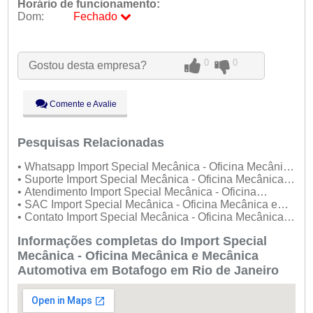
Horário de funcionamento:
Dom:
Fechado
Seg:
09:00 - 18:00
Ter:
09:00 - 18:00
0
0
Gostou desta empresa?
Qua:
09:00 - 18:00
Qui:
09:00 - 18:00
Sex:
09:00 - 18:00
Comente e Avalie
Sáb:
Fechado
Dom:
Fechado
Pesquisas Relacionadas
• Whatsapp Import Special Mecânica - Oficina Mecânica
e Mecânica Automotiva
• Suporte Import Special Mecânica - Oficina Mecânica e
Mecânica Automotiva
• Atendimento Import Special Mecânica - Oficina
Mecânica e Mecânica Automotiva
• SAC Import Special Mecânica - Oficina Mecânica e
Mecânica Automotiva
• Contato Import Special Mecânica - Oficina Mecânica e
Mecânica Automotiva
Informações completas do Import Special
Mecânica - Oficina Mecânica e Mecânica
Automotiva em Botafogo em Rio de Janeiro