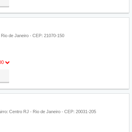
:00
- Rio de Janeiro - CEP: 21070-150
00
:00
irro: Centro RJ - Rio de Janeiro - CEP: 20031-205