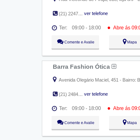
ver telefone
(21) 2247-8341
●
Ter:
09:00 - 18:00
Abre ás 09:
Seg:
09:00 - 18:00
Comente e Avalie
Mapa
●
Ter:
09:00 - 18:00
Abre ás 09
Qua:
09:00 - 18:00
Qui:
09:00 - 18:00
Sex:
09:00 - 18:00
Barra Fashion Ótica
Sáb:
Fechado
Dom:
Fechado
Avenida Olegário Maciel, 451 - Bairro: B
ver telefone
(21) 2484-0516
●
Ter:
09:00 - 18:00
Abre ás 09:
Seg:
09:00 - 18:00
Comente e Avalie
Mapa
●
Ter:
09:00 - 18:00
Abre ás 09
Qua:
09:00 - 18:00
Qui:
09:00 - 18:00