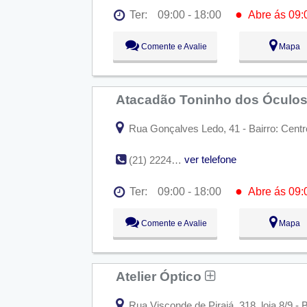
●
Ter:
09:00 - 18:00
Abre ás 09:
Seg:
09:00 - 18:00
Comente e Avalie
Mapa
●
Ter:
09:00 - 18:00
Abre ás 09
Qua:
09:00 - 18:00
Qui:
09:00 - 18:00
Sex:
09:00 - 18:00
Atacadão Toninho dos Óculo
Sáb:
Fechado
Dom:
Fechado
Rua Gonçalves Ledo, 41 - Bairro: Centr
ver telefone
(21) 2224-0396
●
Ter:
09:00 - 18:00
Abre ás 09:
Seg:
09:00 - 18:00
Comente e Avalie
Mapa
●
Ter:
09:00 - 18:00
Abre ás 09
Qua:
09:00 - 18:00
Qui:
09:00 - 18:00
Sex:
09:00 - 18:00
Atelier Óptico
Sáb:
Fechado
Dom:
Fechado
Rua Visconde de Pirajá, 318, loja 8/9 - 