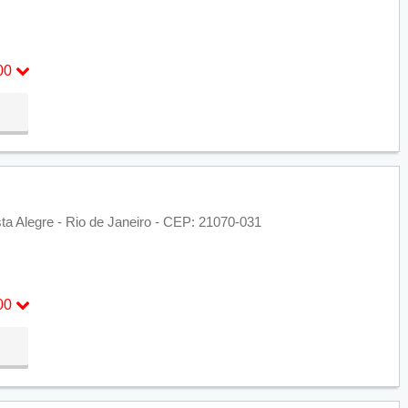
00
:00
sta Alegre - Rio de Janeiro - CEP: 21070-031
00
:00