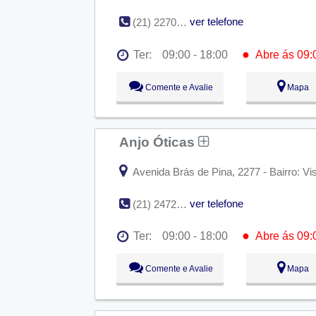
ver telefone
(21) 2270-5800
●
Ter:
09:00 - 18:00
Abre ás 09:
Seg:
09:00 - 18:00
Comente e Avalie
Mapa
●
Ter:
09:00 - 18:00
Abre ás 09
Qua:
09:00 - 18:00
Qui:
09:00 - 18:00
Sex:
09:00 - 18:00
Anjo Óticas
Sáb:
Fechado
Dom:
Fechado
Avenida Brás de Pina, 2277 - Bairro: Vi
ver telefone
(21) 2472-0989
●
Ter:
09:00 - 18:00
Abre ás 09:
Seg:
09:00 - 18:00
Comente e Avalie
Mapa
●
Ter:
09:00 - 18:00
Abre ás 09
Qua:
09:00 - 18:00
Qui:
09:00 - 18:00
Sex:
09:00 - 18:00