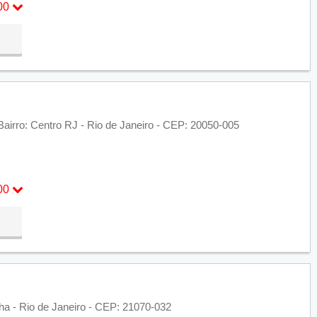
00
:00
airro: Centro RJ - Rio de Janeiro - CEP: 20050-005
00
:00
ha - Rio de Janeiro - CEP: 21070-032