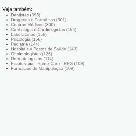
Veja também:
Dentistas (398)
Drogarias e Farmácias (301)
Centros Médicos (300)
Cardiologia e Cardiologistas (164)
Laboratórios (156)
Psicologia (156)
Pediatria (144)
Hospitais e Postos de Saúde (143)
Oftalmologistas (126)
Dermatologistas (114)
Fisioterapia - Home-Care - RPG (109)
Farmácias de Manipulação (109)