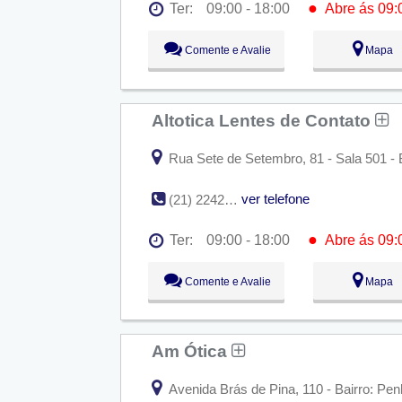
●
Ter:
09:00 - 18:00
Abre ás 09:
Seg:
09:00 - 18:00
Comente e Avalie
Mapa
●
Ter:
09:00 - 18:00
Abre ás 09
Qua:
09:00 - 18:00
Qui:
09:00 - 18:00
Sex:
09:00 - 18:00
Altotica Lentes de Contato
Sáb:
Fechado
Dom:
Fechado
Rua Sete de Setembro, 81 - Sala 501 - B
ver telefone
(21) 2242-4594
●
Ter:
09:00 - 18:00
Abre ás 09:
Seg:
09:00 - 18:00
Comente e Avalie
Mapa
●
Ter:
09:00 - 18:00
Abre ás 09
Qua:
09:00 - 18:00
Qui:
09:00 - 18:00
Sex:
09:00 - 18:00
Am Ótica
Sáb:
Fechado
Dom:
Fechado
Avenida Brás de Pina, 110 - Bairro: Pen