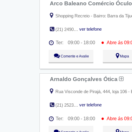
Arco Baleano Comércio Ócul
Sáb:
Fechado
Dom:
Fechado
Shopping Recreio - Bairro: Barra da Tij
ver telefone
(21) 2490-1064
●
Ter:
09:00 - 18:00
Abre ás 09:
Seg:
09:00 - 18:00
Comente e Avalie
Mapa
●
Ter:
09:00 - 18:00
Abre ás 09
Qua:
09:00 - 18:00
Qui:
09:00 - 18:00
Sex:
09:00 - 18:00
Arnaldo Gonçalves Ótica
Sáb:
Fechado
Dom:
Fechado
Rua Visconde de Pirajá, 444, loja 106 -
ver telefone
(21) 2523-4871
●
Ter:
09:00 - 18:00
Abre ás 09:
Seg:
09:00 - 18:00