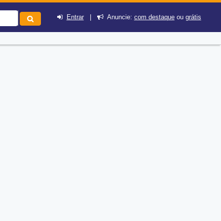
Entrar
|
Anuncie:
com destaque
ou
grátis