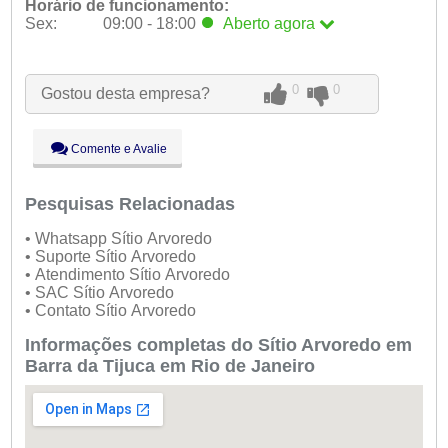
Horário de funcionamento:
Sex:
09:00 - 18:00
Aberto
agora
Seg:
09:00 - 18:00
Ter:
09:00 - 18:00
0
0
Gostou desta empresa?
Qua:
09:00 - 18:00
Qui:
09:00 - 18:00
Sex:
09:00 - 18:00
Aberto
agora
Comente e Avalie
Sáb:
Fechado
Dom:
Fechado
Pesquisas Relacionadas
• Whatsapp Sítio Arvoredo
• Suporte Sítio Arvoredo
• Atendimento Sítio Arvoredo
• SAC Sítio Arvoredo
• Contato Sítio Arvoredo
Informações completas do Sítio Arvoredo em
Barra da Tijuca em Rio de Janeiro