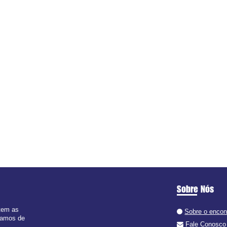
Sobre Nós
 tem as
Sobre o encon
 ramos de
Fale Conosco