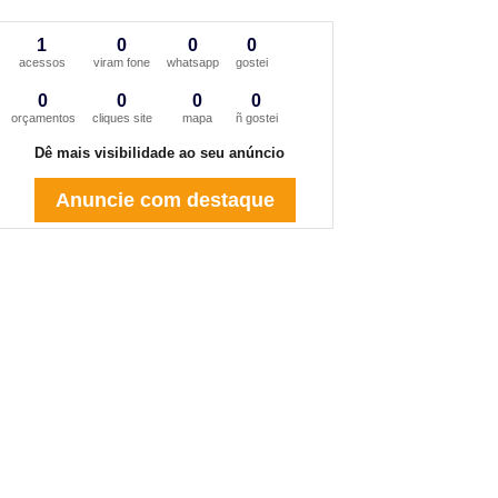
1
0
0
0
acessos
viram fone
whatsapp
gostei
0
0
0
0
orçamentos
cliques site
mapa
ñ gostei
Dê mais visibilidade ao seu anúncio
Anuncie com destaque