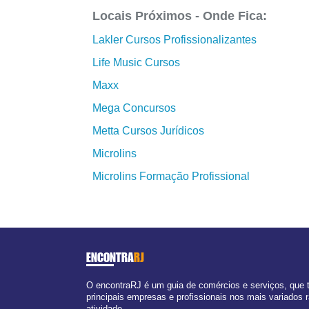
Locais Próximos - Onde Fica:
Lakler Cursos Profissionalizantes
Life Music Cursos
Maxx
Mega Concursos
Metta Cursos Jurídicos
Microlins
Microlins Formação Profissional
ENCONTRA
RJ
O encontraRJ é um guia de comércios e serviços, que
principais empresas e profissionais nos mais variados
atividade.