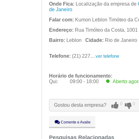
Onde Fica:
Localização da empresa de
de Janeiro
Falar com:
Kumon Leblon Timóteo da C
Endereço:
Rua Timóteo da Costa, 1001 -
Bairro:
Leblon
Cidade:
Rio de Janeir
Telefone:
(21) 2274-5245
ver telefone
Horário de funcionamento:
Qui:
09:00 - 18:00
Aberto
agor
Seg:
09:00 - 18:00
Ter:
09:00 - 18:00
0
0
Gostou desta empresa?
Qua:
09:00 - 18:00
Qui:
09:00 - 18:00
Aberto
agor
Sex:
09:00 - 18:00
Comente e Avalie
Sáb:
Fechado
Dom:
Pesquisas Relacionadas
Fechado