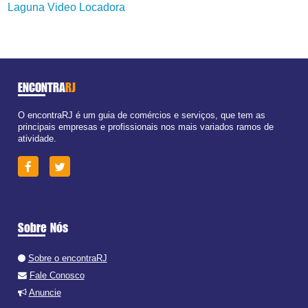
Laguna Video Locadora
ENCONTRA
RJ
O encontraRJ é um guia de comércios e serviços, que tem as
principais empresas e profissionais nos mais variados ramos de
atividade.
Sobre Nós
Sobre o encontraRJ
Fale Conosco
Anuncie