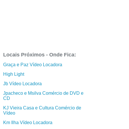
Locais Próximos - Onde Fica:
Graça e Paz Vídeo Locadora
High Light
Jb Vídeo Locadora
Jpacheco e Msilva Comércio de DVD e
CD
KJ Vieira Casa e Cultura Comércio de
Vídeo
Km Ilha Vídeo Locadora