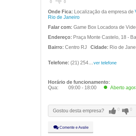
0
0
Onde Fica:
Localização da empresa de
Rio de Janeiro
Falar com:
Game Box Locadora de Vide
Endereço:
Praça Monte Castelo, 18 - Ba
Bairro:
Centro RJ
Cidade:
Rio de Jan
Telefone:
(21) 2547-4466
ver telefone
Horário de funcionamento:
Qua:
09:00 - 18:00
Aberto
agor
Seg:
09:00 - 18:00
Ter:
09:00 - 18:00
0
0
Gostou desta empresa?
Qua:
09:00 - 18:00
Aberto
agor
Qui:
09:00 - 18:00
Sex:
09:00 - 18:00
Comente e Avalie
Sáb:
Fechado