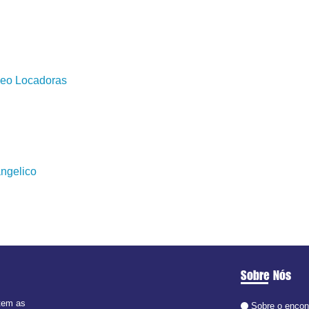
deo Locadoras
ngelico
Sobre Nós
 tem as
Sobre o encon