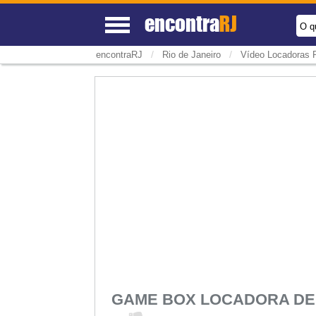
encontra
RJ
O q
/
/
encontraRJ
Rio de Janeiro
Vídeo Locadoras R
GAME BOX LOCADORA DE