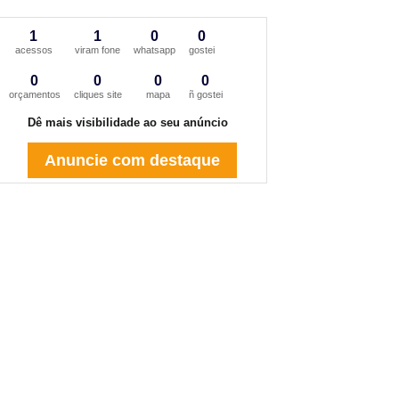
1
1
0
0
acessos
viram fone
whatsapp
gostei
0
0
0
0
orçamentos
cliques site
mapa
ñ gostei
Dê mais visibilidade ao seu anúncio
Anuncie com destaque