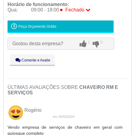
Horário de funcionamento:
●
Qua:
09:00 - 18:00
Fechado
Seg:
09:00 - 18:00
Ter:
09:00 - 18:00
Peça Orçamento Grátis
●
Qua:
09:00 - 18:00
Fechado
Qui:
09:00 - 18:00
1
0
Gostou desta empresa?
Sex:
09:00 - 18:00
Sáb:
Fechado
Comente e Avalie
Dom:
Fechado
ÚLTIMAS AVALIAÇÕES SOBRE
CHAVEIRO RM E
SERVIÇOS
Rogério
em 26/03/2024
Vendo empresa de serviços de chaveiro em geral com
quiosque completo