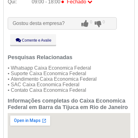
●
Qui:
09:00 - 18:00
Fechado
Seg:
09:00 - 18:00
Ter:
09:00 - 18:00
0
0
Gostou desta empresa?
Qua:
09:00 - 18:00
●
Qui:
09:00 - 18:00
Fechado
Sex:
09:00 - 18:00
Comente e Avalie
Sáb:
Fechado
Dom:
Fechado
Pesquisas Relacionadas
• Whatsapp Caixa Economica Federal
• Suporte Caixa Economica Federal
• Atendimento Caixa Economica Federal
• SAC Caixa Economica Federal
• Contato Caixa Economica Federal
Informações completas do Caixa Economica
Federal em Barra da Tijuca em Rio de Janeiro