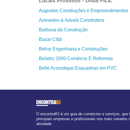
Locais Próximos - Onde Fica:
Augustos Construções e Empreendimentos
Azevedos & Advals Construtora
Barbosa da Construção
Bazar Città
Behar Engenharia e Construções
Belatriz 2000 Comércio E Reformas
Belle Acoustique Esquadrias em PVC
ENCONTRA
RJ
O encontraRJ é um guia de comércios e serviços, que
principais empresas e profissionais nos mais variados
atividade.