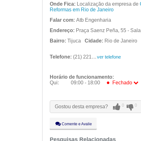
Onde Fica:
Localização da empresa de
Reformas em Rio de Janeiro
Falar com:
Atb Engenharia
Endereço:
Praça Saenz Peña, 55 - Sala 
Bairro:
Tijuca
Cidade:
Rio de Janeiro
Telefone:
(21) 2214-5122
ver telefone
Horário de funcionamento:
●
Qui:
09:00 - 18:00
Fechado
Seg:
09:00 - 18:00
Ter:
09:00 - 18:00
0
0
Gostou desta empresa?
Qua:
09:00 - 18:00
●
Qui:
09:00 - 18:00
Fechado
Sex:
09:00 - 18:00
Comente e Avalie
Sáb:
Fechado
Dom:
Pesquisas Relacionadas
Fechado