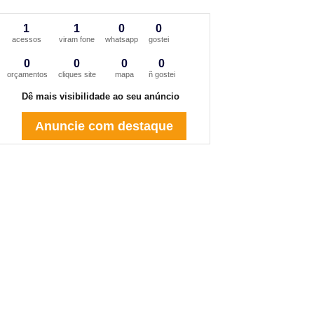
1
1
0
0
acessos
viram fone
whatsapp
gostei
0
0
0
0
orçamentos
cliques site
mapa
ñ gostei
Dê mais visibilidade ao seu anúncio
Anuncie com destaque