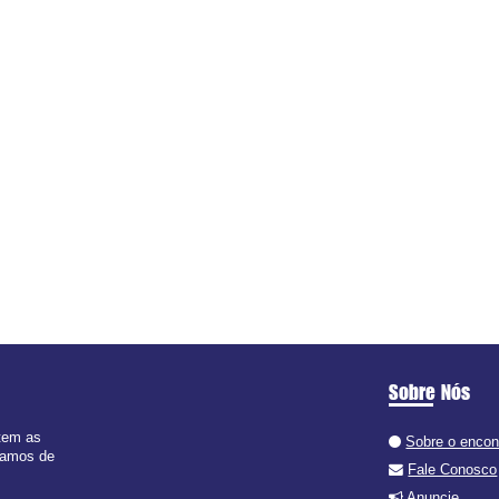
Sobre Nós
 tem as
Sobre o encon
 ramos de
Fale Conosco
Anuncie