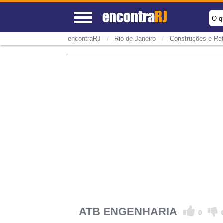
encontra
RJ
O q
/
/
encontraRJ
Rio de Janeiro
Construções e Ref
ATB ENGENHARIA
0