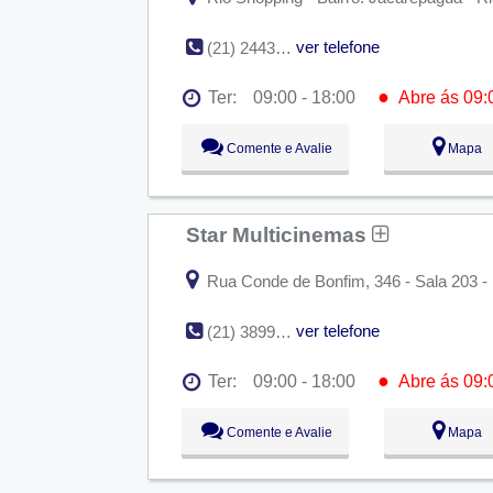
ver telefone
(21) 2443-8305
●
Ter:
09:00 - 18:00
Abre ás 09:
Seg:
09:00 - 18:00
Comente e Avalie
Mapa
●
Ter:
09:00 - 18:00
Abre ás 09
Qua:
09:00 - 18:00
Qui:
09:00 - 18:00
Sex:
09:00 - 18:00
Star Multicinemas
Sáb:
Fechado
Dom:
Fechado
Rua Conde de Bonfim, 346 - Sala 203 - B
ver telefone
(21) 3899-1394
●
Ter:
09:00 - 18:00
Abre ás 09:
Seg:
09:00 - 18:00
Comente e Avalie
Mapa
●
Ter:
09:00 - 18:00
Abre ás 09
Qua:
09:00 - 18:00
Qui:
09:00 - 18:00