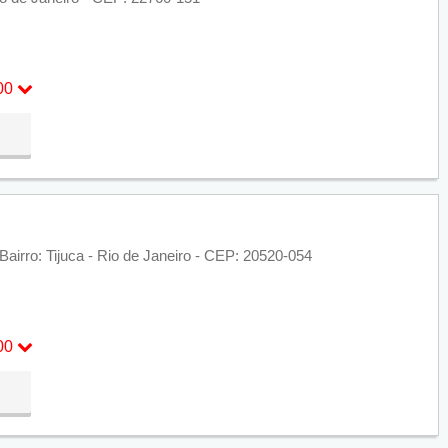
00
:00
airro: Tijuca - Rio de Janeiro - CEP: 20520-054
00
:00