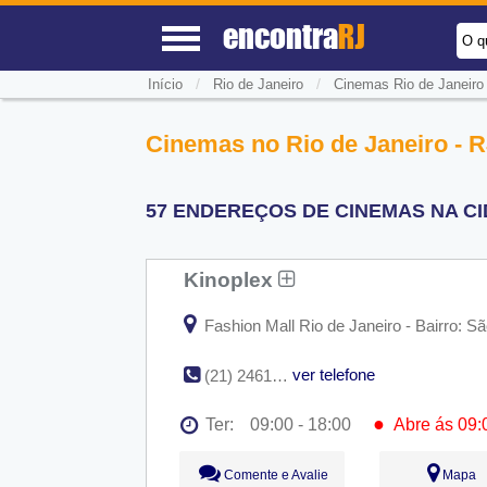
encontra
RJ
O q
/
/
Início
Rio de Janeiro
Cinemas Rio de Janeiro
Cinemas no Rio de Janeiro - 
57 ENDEREÇOS DE CINEMAS NA CID
Kinoplex
Fashion Mall Rio de Janeiro - Bairro: S
ver telefone
(21) 2461-2461
●
Ter:
09:00 - 18:00
Abre ás 09:
Seg:
09:00 - 18:00
Comente e Avalie
Mapa
●
Ter:
09:00 - 18:00
Abre ás 09