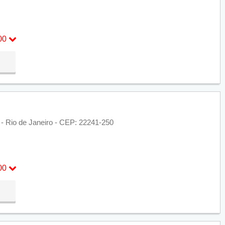
00
:00
 - Rio de Janeiro - CEP: 22241-250
00
:00