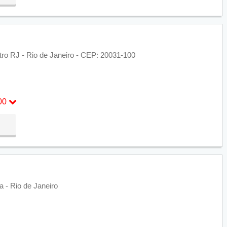
ro RJ - Rio de Janeiro - CEP: 20031-100
00
:00
a - Rio de Janeiro