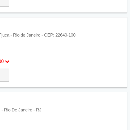
:00
ijuca - Rio de Janeiro - CEP: 22640-100
00
:00
- Rio De Janeiro - RJ