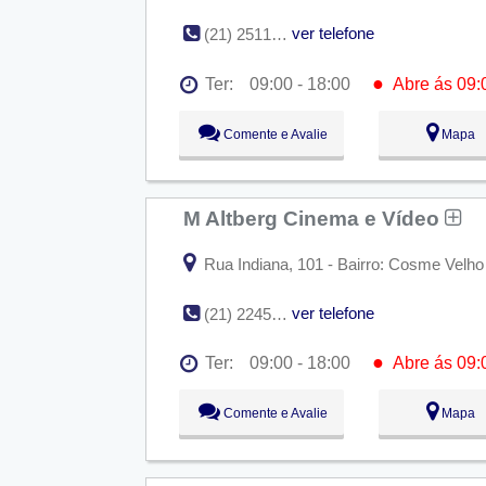
ver telefone
(21) 2511-8857
●
Ter:
09:00 - 18:00
Abre ás 09:
Seg:
09:00 - 18:00
Comente e Avalie
Mapa
●
Ter:
09:00 - 18:00
Abre ás 09
Qua:
09:00 - 18:00
Qui:
09:00 - 18:00
Sex:
09:00 - 18:00
M Altberg Cinema e Vídeo
Sáb:
Fechado
Dom:
Fechado
Rua Indiana, 101 - Bairro: Cosme Velho
ver telefone
(21) 2245-3557
●
Ter:
09:00 - 18:00
Abre ás 09:
Seg:
09:00 - 18:00
Comente e Avalie
Mapa
●
Ter:
09:00 - 18:00
Abre ás 09
Qua:
09:00 - 18:00
Qui:
09:00 - 18:00
Sex:
09:00 - 18:00