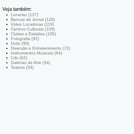
Veja também:
Livrarias (137)
Bancas de Jornal (128)
Vídeo Locadoras (119)
Centros Culturais (109)
Clubes e Estádios (105)
Fotografia (92)
Dvds (90)
Diversão e Entretenimento (72)
Instrumentos Musicais (64)
Cds (62)
Galerias de Arte (54)
Teatros (54)