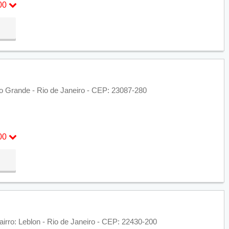
00
:00
o Grande - Rio de Janeiro - CEP: 23087-280
00
:00
irro: Leblon - Rio de Janeiro - CEP: 22430-200