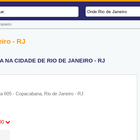
Rio de Janeiro
ue:
Onde:
aneiro
iro - RJ
 NA CIDADE DE RIO DE JANEIRO - RJ
a 605 - Copacabana, Rio de Janeiro - RJ
00