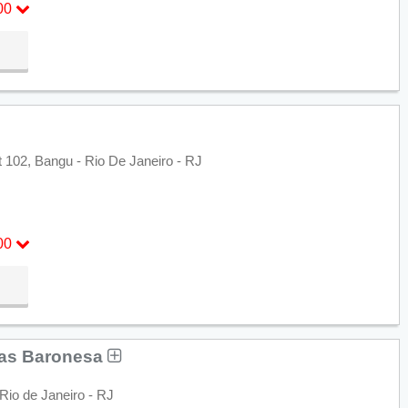
00
:00
102, Bangu - Rio De Janeiro - RJ
00
:00
icas Baronesa
Rio de Janeiro - RJ