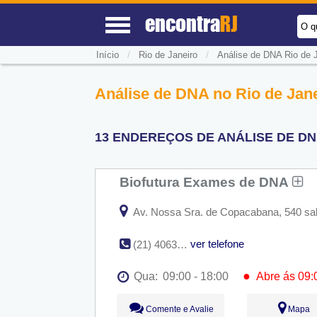
encontra
RJ
O q
/
/
Início
Rio de Janeiro
Análise de DNA Rio de J
Análise de DNA no Rio de Jane
13 ENDEREÇOS DE ANÁLISE DE DNA
Biofutura Exames de DNA
Av. Nossa Sra. de Copacabana, 540 sal
ver telefone
(21) 4063-9498
●
Qua:
09:00 - 18:00
Abre ás 09:
Seg:
09:00 - 18:00
Comente e Avalie
Mapa
Ter:
09:00 - 18:00