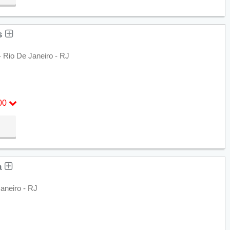
:00
s
- Rio De Janeiro - RJ
00
:00
a
aneiro - RJ