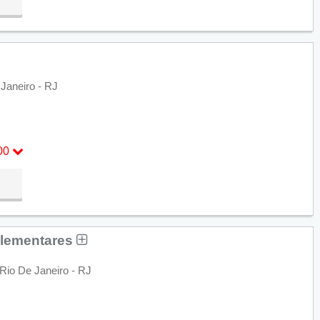
:00
 Janeiro - RJ
00
:00
lementares
 Rio De Janeiro - RJ