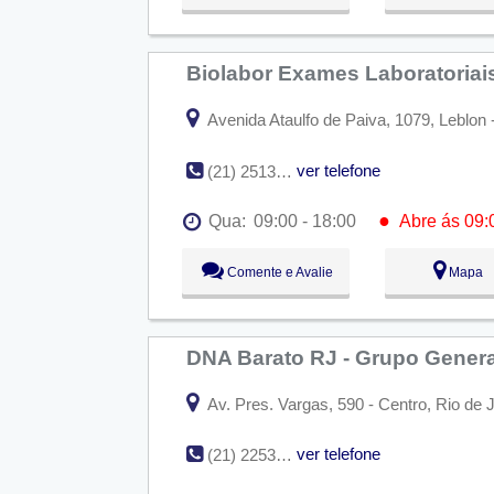
●
Qua:
09:00 - 18:00
Abre ás 09
Qui:
09:00 - 18:00
Sex:
09:00 - 18:00
Biolabor Exames Laboratoriai
Sáb:
Fechado
Dom:
Fechado
Avenida Ataulfo de Paiva, 1079, Leblon 
ver telefone
(21) 2513-7143
●
Qua:
09:00 - 18:00
Abre ás 09:
Seg:
09:00 - 18:00
Comente e Avalie
Mapa
Ter:
09:00 - 18:00
●
Qua:
09:00 - 18:00
Abre ás 09
Qui:
09:00 - 18:00
Sex:
09:00 - 18:00
DNA Barato RJ - Grupo Gener
Sáb:
Fechado
Dom:
Fechado
Av. Pres. Vargas, 590 - Centro, Rio de J
ver telefone
(21) 2253-9240