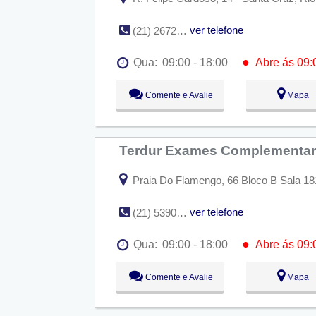
ver telefone
(21) 2672-7070
●
Qua:
09:00 - 18:00
Abre ás 09:
Seg:
09:00 - 18:00
Comente e Avalie
Mapa
Ter:
09:00 - 18:00
●
Qua:
09:00 - 18:00
Abre ás 09
Qui:
09:00 - 18:00
Sex:
09:00 - 18:00
Terdur Exames Complementa
Sáb:
Fechado
Dom:
Fechado
Praia Do Flamengo, 66 Bloco B Sala 18
ver telefone
(21) 5390-062
●
Qua:
09:00 - 18:00
Abre ás 09:
Seg:
09:00 - 18:00
Comente e Avalie
Mapa
Ter:
09:00 - 18:00
●
Qua:
09:00 - 18:00
Abre ás 09
Qui:
09:00 - 18:00