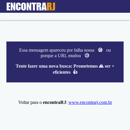
ENCONTRA
RJ
Essa mensagem apareceu por falha nossa
😪
ou
porque a URL mudou
😥
Tente fazer uma nova busca:
Prometemos 🙏 ser +
eficientes 👍
Voltar para o
encontraRJ
:
www.encontrarj.com.br