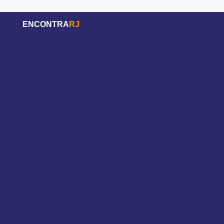
ENCONTRA
RJ