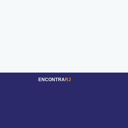
ENCONTRA
RJ